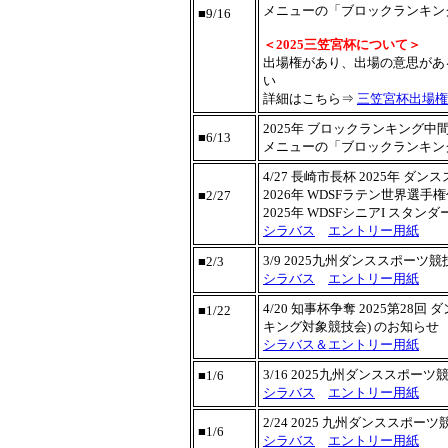
メニューの「ブロックランキン
■9/16
＜2025三笠宮杯について＞
出場権があり、出場の意思があ
い
詳細はこちら⇒
三笠宮杯出場権
2025年 ブロックランキング
■6/13
メニューの「ブロックランキン
4/27 長崎市長杯 2025年 ダ
2026年 WDSFラテン世界選手
■2/27
2025年 WDSFシニアI ス
シラバス
エントリー用紙
3/9 2025九州ダンススポー
■2/3
シラバス
エントリー用紙
4/20 知事杯争奪 2025第2
■1/22
キング対象競技会) のお知らせ
シラバス＆エントリー用紙
3/16 2025九州ダンススポ
■1/6
シラバス
エントリー用紙
2/24 2025 九州ダンスス
■1/6
シラバス
エントリー用紙