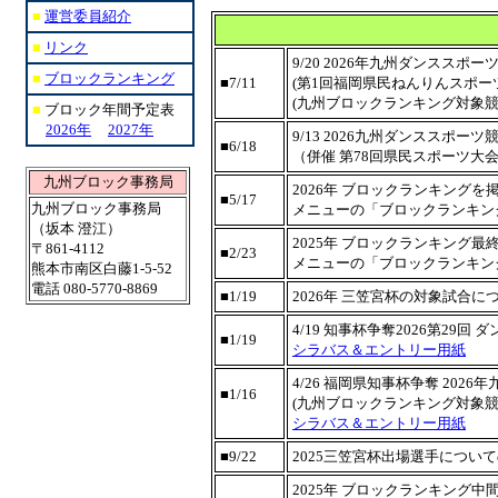
■
運営委員紹介
■
リンク
9/20 2026年九州ダンススポ
■
ブロックランキング
■7/11
(第1回福岡県民ねんりんスポー
(九州ブロックランキング対象
■
ブロック年間予定表
2026年
2027年
9/13 2026九州ダンススポー
■6/18
（併催 第78回県民スポーツ
九州ブロック事務局
2026年 ブロックランキングを
■5/17
九州ブロック事務局
メニューの「ブロックランキン
（坂本 澄江）
2025年 ブロックランキング
〒861-4112
■2/23
メニューの「ブロックランキン
熊本市南区白藤1-5-52
電話 080-5770-8869
■1/19
2026年 三笠宮杯の対象試合
4/19 知事杯争奪2026第29
■1/19
シラバス＆エントリー用紙
4/26 福岡県知事杯争奪 202
■1/16
(九州ブロックランキング対象競
シラバス＆エントリー用紙
■9/22
2025三笠宮杯出場選手につい
2025年 ブロックランキング