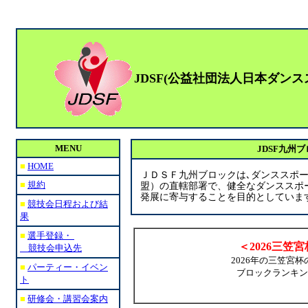
JDSF
(公益社団法人日本ダン
MENU
JDSF九州
■
HOME
ＪＤＳＦ九州ブロックは､ダンススポ
■
規約
盟）の直轄部署で、健全なダンススポ
発展に寄与することを目的としていま
■
競技会日程および結
果
■
選手登録・
＜2026三
競技会申込先
2026年の三笠宮杯
■
パーティー・イベン
ブロックランキン
ト
■
研修会・講習会案内